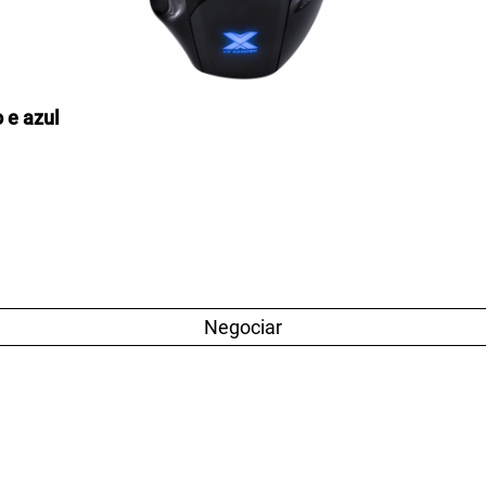
 e azul
Negociar