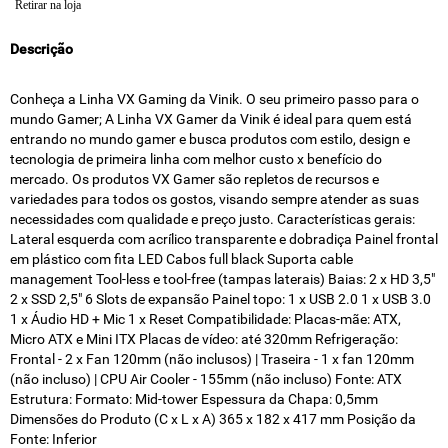
Retirar na loja
Descrição
Conheça a Linha VX Gaming da Vinik. O seu primeiro passo para o
mundo Gamer; A Linha VX Gamer da Vinik é ideal para quem está
entrando no mundo gamer e busca produtos com estilo, design e
tecnologia de primeira linha com melhor custo x benefício do
mercado. Os produtos VX Gamer são repletos de recursos e
variedades para todos os gostos, visando sempre atender as suas
necessidades com qualidade e preço justo. Características gerais:
Lateral esquerda com acrílico transparente e dobradiça Painel frontal
em plástico com fita LED Cabos full black Suporta cable
management Tool-less e tool-free (tampas laterais) Baias: 2 x HD 3,5"
2 x SSD 2,5" 6 Slots de expansão Painel topo: 1 x USB 2.0 1 x USB 3.0
1 x Áudio HD + Mic 1 x Reset Compatibilidade: Placas-mãe: ATX,
Micro ATX e Mini ITX Placas de vídeo: até 320mm Refrigeração:
Frontal - 2 x Fan 120mm (não inclusos) | Traseira - 1 x fan 120mm
(não incluso) | CPU Air Cooler - 155mm (não incluso) Fonte: ATX
Estrutura: Formato: Mid-tower Espessura da Chapa: 0,5mm
Dimensões do Produto (C x L x A) 365 x 182 x 417 mm Posição da
Fonte: Inferior