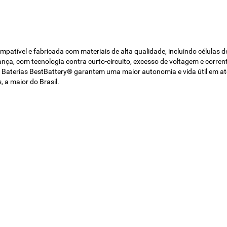
atível e fabricada com materiais de alta qualidade, incluindo células 
nça, com tecnologia contra curto-circuito, excesso de voltagem e cor
erias BestBattery® garantem uma maior autonomia e vida útil em até 30
a maior do Brasil.