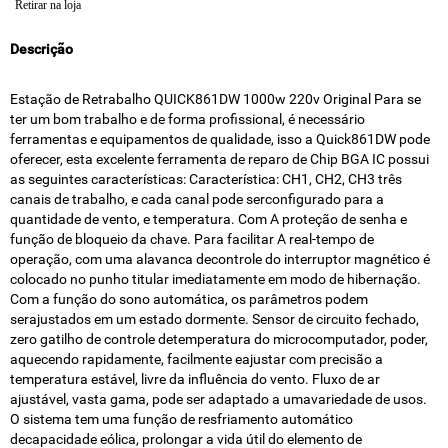
Retirar na loja
Descrição
Estação de Retrabalho QUICK861DW 1000w 220v Original Para se
ter um bom trabalho e de forma profissional, é necessário
ferramentas e equipamentos de qualidade, isso a Quick861DW pode
oferecer, esta excelente ferramenta de reparo de Chip BGA IC possui
as seguintes características: Característica: CH1, CH2, CH3 três
canais de trabalho, e cada canal pode serconfigurado para a
quantidade de vento, e temperatura. Com A proteção de senha e
função de bloqueio da chave. Para facilitar A real-tempo de
operação, com uma alavanca decontrole do interruptor magnético é
colocado no punho titular imediatamente em modo de hibernação.
Com a função do sono automática, os parâmetros podem
serajustados em um estado dormente. Sensor de circuito fechado,
zero gatilho de controle detemperatura do microcomputador, poder,
aquecendo rapidamente, facilmente eajustar com precisão a
temperatura estável, livre da influência do vento. Fluxo de ar
ajustável, vasta gama, pode ser adaptado a umavariedade de usos.
O sistema tem uma função de resfriamento automático
decapacidade eólica, prolongar a vida útil do elemento de