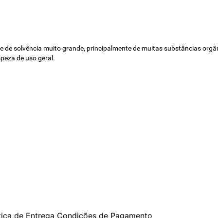
de solvência muito grande, principalmente de muitas substâncias orgânic
mpeza de uso geral.
tica de Entrega
Condições de Pagamento