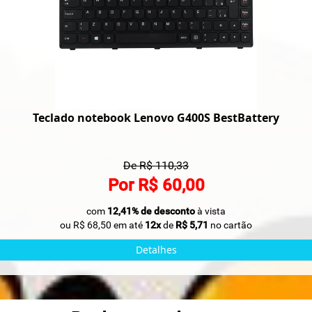
Teclado notebook Lenovo G400S BestBattery
De R$ 110,33
Por R$ 60,00
com
12,41% de desconto
à vista
ou R$ 68,50 em até
12x
de
R$ 5,71
no cartão
Detalhes